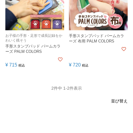
お子様の手形・足形で成長記録をか
手形スタンプパッド パームカラ
わいく残そう
ーズ 布用 PALM COLORS
手形スタンプパッド パームカラ
ーズ PALM COLORS
¥
715
¥
720
税込
税込
2
件中
1
-
2
件表示
並び替え