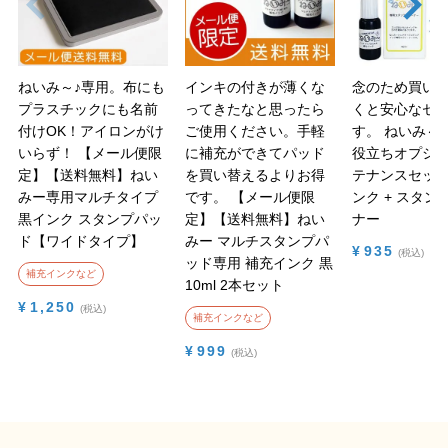
ねいみ～♪専用。布にも
インキの付きが薄くな
念のため買い
プラスチックにも名前
ってきたなと思ったら
くと安心なセ
付けOK！アイロンがけ
ご使用ください。手軽
す。
ねいみ～♪
いらず！
【メール便限
に補充ができてパッド
役立ちオプショ
定】【送料無料】ねい
を買い替えるよりお得
テナンスセット
みー専用マルチタイプ
です。
【メール便限
ンク + スタン
黒インク スタンプパッ
定】【送料無料】ねい
ナー
ド【ワイドタイプ】
みー マルチスタンプパ
¥
935
税込
ッド専用 補充インク 黒
補充インクなど
10ml 2本セット
¥
1,250
税込
補充インクなど
¥
999
税込