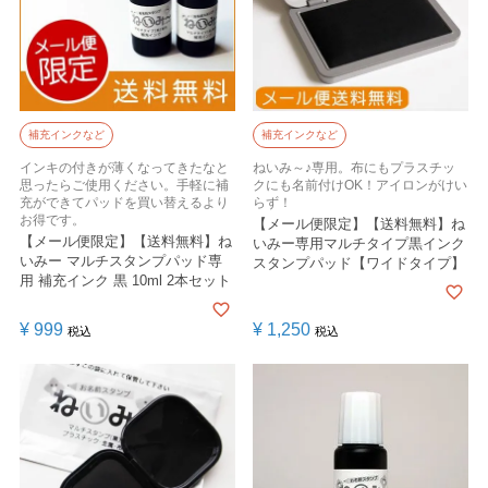
補充インクなど
補充インクなど
インキの付きが薄くなってきたなと
ねいみ～♪専用。布にもプラスチッ
思ったらご使用ください。手軽に補
クにも名前付けOK！アイロンがけい
充ができてパッドを買い替えるより
らず！
お得です。
【メール便限定】【送料無料】ね
【メール便限定】【送料無料】ね
いみー専用マルチタイプ黒インク
いみー マルチスタンプパッド専
スタンプパッド【ワイドタイプ】
用 補充インク 黒 10ml 2本セット
¥
999
¥
1,250
税込
税込