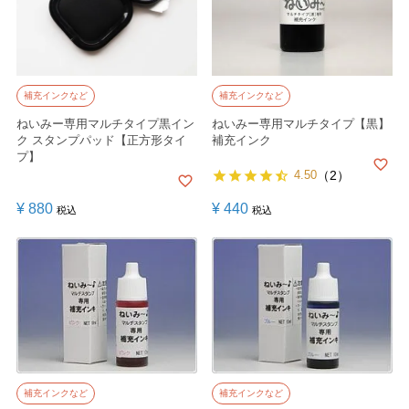
補充インクなど
補充インクなど
ねいみー専用マルチタイプ黒イン
ねいみー専用マルチタイプ【黒】
ク スタンプパッド【正方形タイ
補充インク
プ】
4.50
（2）
¥
880
¥
440
税込
税込
補充インクなど
補充インクなど