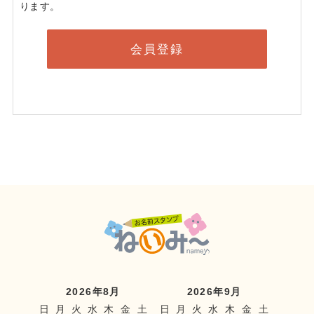
ります。
会員登録
2026年8月
2026年9月
日
月
火
水
木
金
土
日
月
火
水
木
金
土