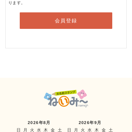
ります。
会員登録
2026年8月
2026年9月
日
月
火
水
木
金
土
日
月
火
水
木
金
土